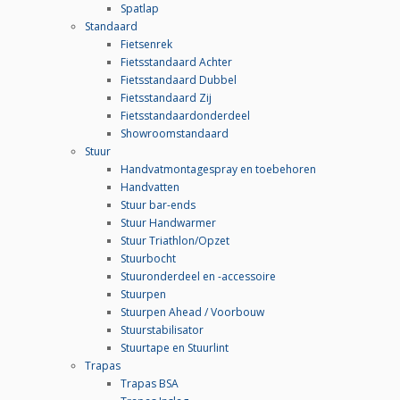
Spatlap
Standaard
Fietsenrek
Fietsstandaard Achter
Fietsstandaard Dubbel
Fietsstandaard Zij
Fietsstandaardonderdeel
Showroomstandaard
Stuur
Handvatmontagespray en toebehoren
Handvatten
Stuur bar-ends
Stuur Handwarmer
Stuur Triathlon/Opzet
Stuurbocht
Stuuronderdeel en -accessoire
Stuurpen
Stuurpen Ahead / Voorbouw
Stuurstabilisator
Stuurtape en Stuurlint
Trapas
Trapas BSA