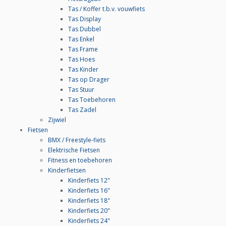
Tas / Koffer t.b.v. vouwfiets
Tas Display
Tas Dubbel
Tas Enkel
Tas Frame
Tas Hoes
Tas Kinder
Tas op Drager
Tas Stuur
Tas Toebehoren
Tas Zadel
Zijwiel
Fietsen
BMX / Freestyle-fiets
Elektrische Fietsen
Fitness en toebehoren
Kinderfietsen
Kinderfiets 12"
Kinderfiets 16"
Kinderfiets 18"
Kinderfiets 20"
Kinderfiets 24"