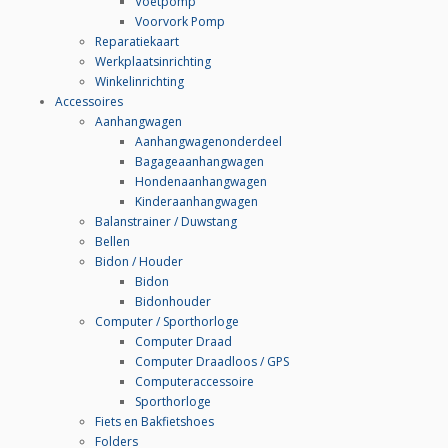
Voetpomp
Voorvork Pomp
Reparatiekaart
Werkplaatsinrichting
Winkelinrichting
Accessoires
Aanhangwagen
Aanhangwagenonderdeel
Bagageaanhangwagen
Hondenaanhangwagen
Kinderaanhangwagen
Balanstrainer / Duwstang
Bellen
Bidon / Houder
Bidon
Bidonhouder
Computer / Sporthorloge
Computer Draad
Computer Draadloos / GPS
Computeraccessoire
Sporthorloge
Fiets en Bakfietshoes
Folders