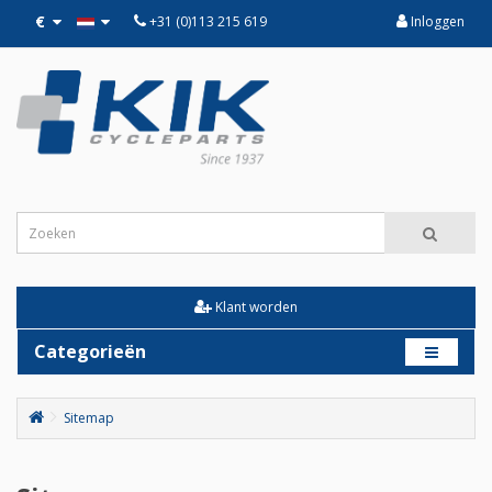
€
+31 (0)113 215 619
Inloggen
Klant worden
Categorieën
Sitemap