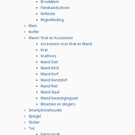
Broekklem
Fietshandschoen
Reflectie
Regenkleding
Klem
Koffer
Mand / Krat en Accessoire
Accessoire voor Krat en Mand
Krat
Krathoes
Mand Dier
Mand Kind
Mand Korf
Mand Kunststof
Mand Riet
Mand Staal
Mand-bevestigingsset
Bloemen en slingers
Smartphonehouder
Spiegel
Sticker
Tas
Fietsrugzak