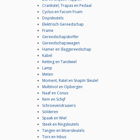
Crankstel, Trapas en Pedaal
Cyclus en Facom Foam
Dopsleutels
Elektrisch Gereedschap
Frame
Gereedschapskoffer
Gereedschapswagen
Hamer en Slaggereedschap
Kabel
Ketting en Tandwiel
Lamp
Meten
Moment, Ratel en SnapIn Sleutel
Multitool en Opbergen
Naaf en Conus
Rem en Schijf
Schroevendraaiers
Solderen
Spaak en Wiel
Steek en Ringsleutels
Tangen en Moersleutels
Torx en Inbus