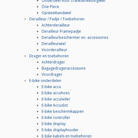
Onderdeel voor crankset/kettingwiel
One Piece
Opsteektandwiel
Derailleur / Padje / Toebehoren
Achterderailleur
Derailleur Framepadje
Derailleurbeschermer en -accessoires
Derailleurwiel
Voorderailleur
Drager en toebehoren
Achterdrager
Bagagedrageraccessoire
Voordrager
E-bike onderdelen
E-bike accu
E-bike accuhoes
E-bike acculader
E-bike Accuslot
E-bike beschermkappen
E-bike controller
E-bike display
E-bike displayhouder
E-bike kabels en toebehoren