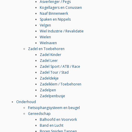
Asverlenger / Pegs
Kogellagers en Conussen
Naaf Binnenwerk
Spaken en Nippels
Velgen
Wiel Industrie / Revalidatie
Wielen
Wielnaven
Zadel en Toebehoren
Zadel Kinder
Zadel Leer
Zadel Sport / ATB / Race
Zadel Tour / Stad
Zadeldekje
Zadelklem / Toebehoren
Zadelpen
Zadelpenbusje
Onderhoud
Fietsophangsysteem en beugel
Gereedschap
Balhoofd en Voorvork
Band en Lucht
Boren Snijden Tappen