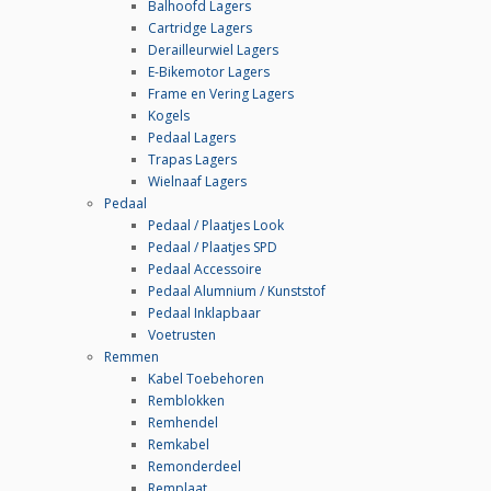
Balhoofd Lagers
Cartridge Lagers
Derailleurwiel Lagers
E-Bikemotor Lagers
Frame en Vering Lagers
Kogels
Pedaal Lagers
Trapas Lagers
Wielnaaf Lagers
Pedaal
Pedaal / Plaatjes Look
Pedaal / Plaatjes SPD
Pedaal Accessoire
Pedaal Alumnium / Kunststof
Pedaal Inklapbaar
Voetrusten
Remmen
Kabel Toebehoren
Remblokken
Remhendel
Remkabel
Remonderdeel
Remplaat