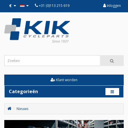
€
+31 (0)113 215 619
Inloggen
Klant worden
Categorieën
Nieuws