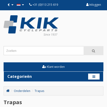
€
+31 (0)113 215 619
Inloggen
Klant worden
Categorieën
Onderdelen
Trapas
Trapas