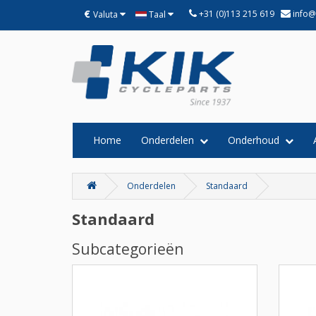
€
+31 (0)113 215 619
info@
Valuta
Taal
Home
Onderdelen
Onderhoud
Onderdelen
Standaard
Standaard
Subcategorieën