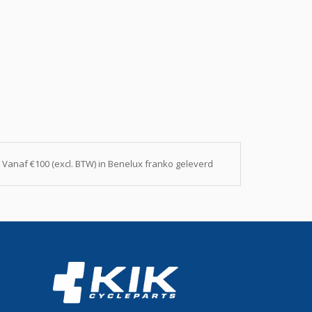
Vanaf €100 (excl. BTW) in Benelux franko geleverd