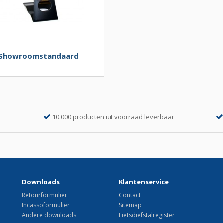
Showroomstandaard
10.000 producten uit voorraad leverbaar
Downloads
Klantenservice
Retourformulier
Contact
Incassoformulier
Sitemap
Andere downloads
Fietsdiefstalregister