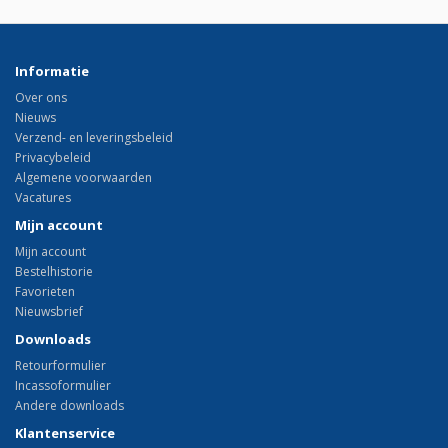
Informatie
Over ons
Nieuws
Verzend- en leveringsbeleid
Privacybeleid
Algemene voorwaarden
Vacatures
Mijn account
Mijn account
Bestelhistorie
Favorieten
Nieuwsbrief
Downloads
Retourformulier
Incassoformulier
Andere downloads
Klantenservice