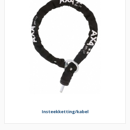
Insteekketting/kabel