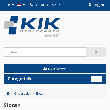
€
+31 (0)113 215 619
Inloggen
Klant worden
Categorieën
Onderdelen
Sloten
Sloten