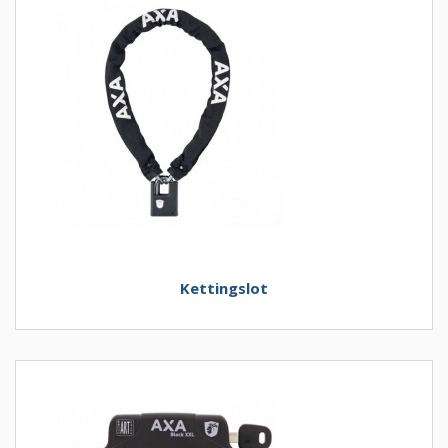
Kettingslot