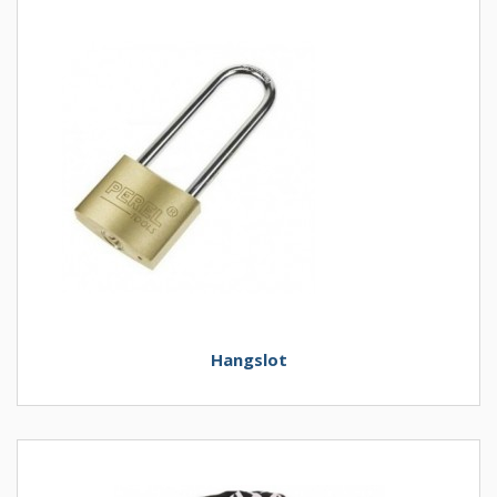
Hangslot