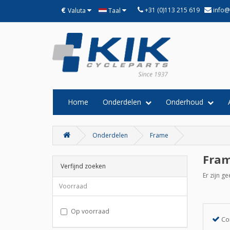
€
+31 (0)113 215 619
info@
Valuta
Taal
Home
Onderdelen
Onderhoud
Onderdelen
Frame
Fra
Verfijnd zoeken
Er zijn g
Voorraad
Op voorraad
Co