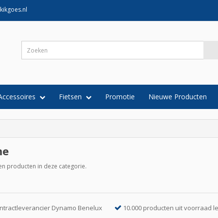
kikgoes.nl
Accessoires
Fietsen
Promotie
Nieuwe Producten
me
een producten in deze categorie.
ntractleverancier Dynamo Benelux
10.000 producten uit voorraad l