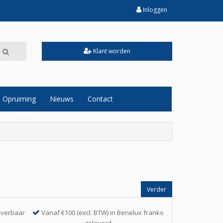
Inloggen
Klant worden
Opruiming
Nieuws
Contact
Verder
everbaar
Vanaf €100 (excl. BTW) in Benelux franko