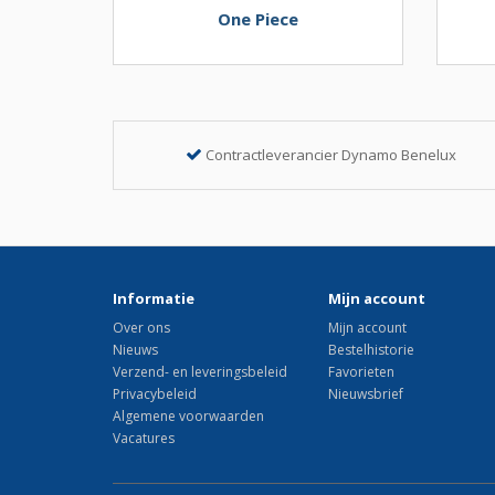
One Piece
Contractleverancier Dynamo Benelux
Informatie
Mijn account
Over ons
Mijn account
Nieuws
Bestelhistorie
Verzend- en leveringsbeleid
Favorieten
Privacybeleid
Nieuwsbrief
Algemene voorwaarden
Vacatures