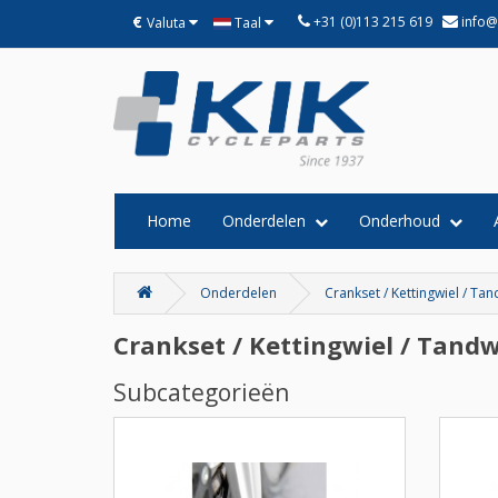
€
+31 (0)113 215 619
info@
Valuta
Taal
Home
Onderdelen
Onderhoud
Onderdelen
Crankset / Kettingwiel / Tan
Crankset / Kettingwiel / Tandw
Subcategorieën