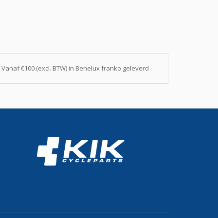
Vanaf €100 (excl. BTW) in Benelux franko geleverd