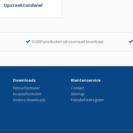
Opsteektandwiel
10.000 producten uit voorraad leverbaar
Downloads
Klantenservice
Retourformulier
Contact
Incassoformulier
Sitemap
Andere downloads
Fietsdiefstalregister