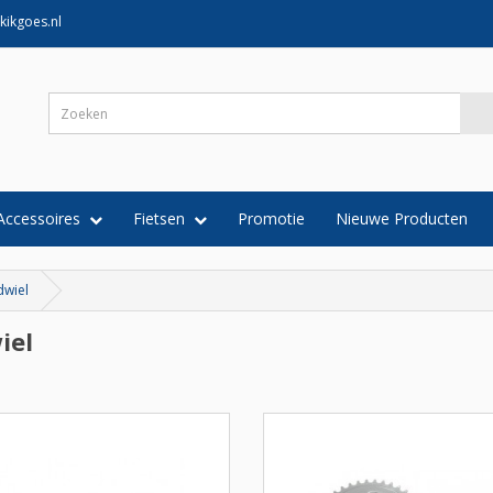
kikgoes.nl
Accessoires
Fietsen
Promotie
Nieuwe Producten
dwiel
iel