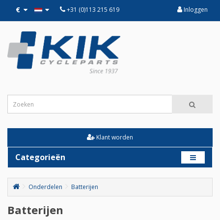
€
+31 (0)113 215 619
Inloggen
Klant worden
Categorieën
Onderdelen
Batterijen
Batterijen