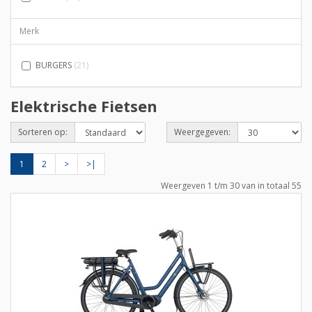
Merk
BURGERS
(21)
Elektrische Fietsen
Sorteren op:
Weergegeven:
1
2
>
>|
Weergeven 1 t/m 30 van in totaal 55