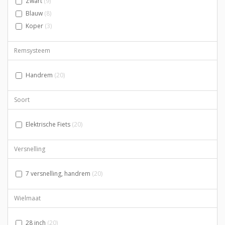
Zwart
(9)
Blauw
(8)
Koper
(3)
Remsysteem
Handrem
(20)
Soort
Elektrische Fiets
(20)
Versnelling
7 versnelling, handrem
(20)
Wielmaat
28 inch
(20)