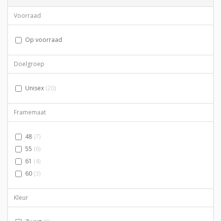
Voorraad
Op voorraad
Doelgroep
Unisex
(20)
Framemaat
48
(7)
55
(6)
61
(4)
60
(3)
Kleur