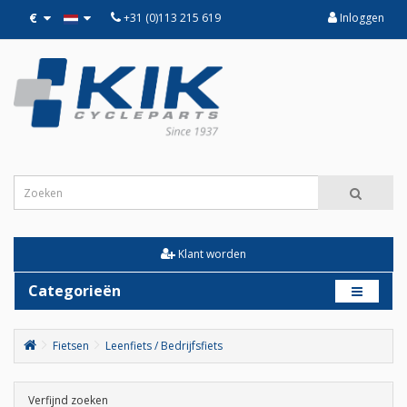
€
+31 (0)113 215 619
Inloggen
Klant worden
Categorieën
Fietsen
Leenfiets / Bedrijfsfiets
Verfijnd zoeken