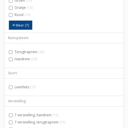
Groen
(10)
Oranje
(10)
Rood
(10)
Meer (7)
Remsysteem
Terugtraprem
(43)
Handrem
(29)
Soort
Leenfiets
(72)
Versnelling
7 versnelling, handrem
(15)
7 versnelling, terugtraprem
(15)