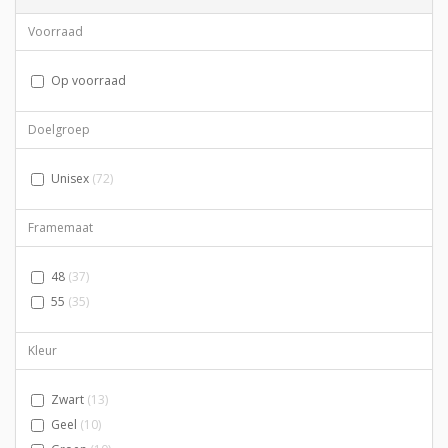
Voorraad
Op voorraad
Doelgroep
Unisex
(72)
Framemaat
48
(37)
55
(35)
Kleur
Zwart
(13)
Geel
(10)