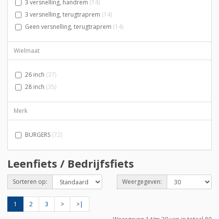
3 versnelling, handrem
(14)
3 versnelling, terugtraprem
(14)
Geen versnelling, terugtraprem
(14)
Wielmaat
26 inch
(37)
28 inch
(35)
Merk
BURGERS
(72)
Leenfiets / Bedrijfsfiets
Sorteren op:
Weergegeven:
1
2
3
>
>|