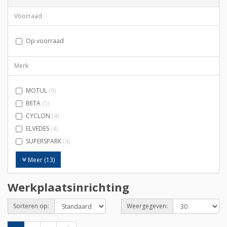
Voorraad
Op voorraad
Merk
MOTUL
(6)
BETA
(5)
CYCLON
(4)
ELVEDES
(4)
SUPERSPARK
(4)
Meer (13)
Werkplaatsinrichting
Sorteren op:
Weergegeven: