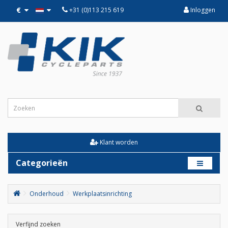
€
+31 (0)113 215 619
Inloggen
Klant worden
Categorieën
Onderhoud
Werkplaatsinrichting
Verfijnd zoeken