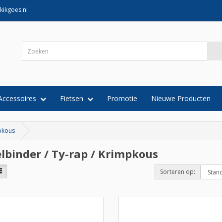
kikgoes.nl
Accessoires
Fietsen
Promotie
Nieuwe Producten
mpkous
lbinder / Ty-rap / Krimpkous
Sorteren op: