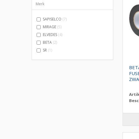
Merk
SAPISELCO
(7)
MIRAGE
(5)
ELVEDES
(4)
BETA
(2)
SR
(1)
BET
FUS
ZWA
Arti
Besc