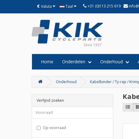
€
+31 (0)113 215 619
info@
Valuta
Taal
Home
Onderdelen
Onderhoud
Onderhoud
Kabelbinder / Ty-rap / Kri
Kabe
Verfijnd zoeken
Voorraad
Op voorraad