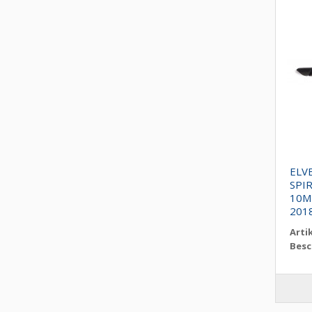
ELV
SPI
10M
201
Arti
Besc