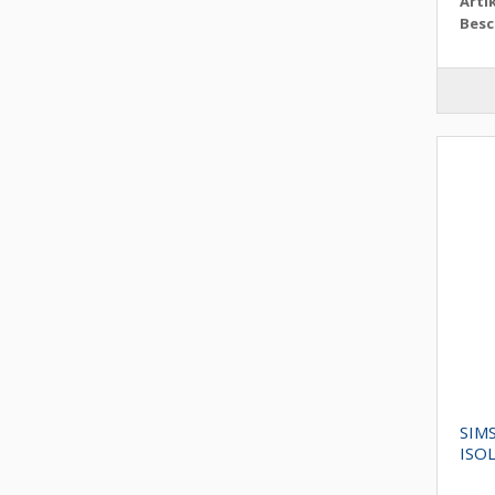
Arti
Besc
SIM
ISO