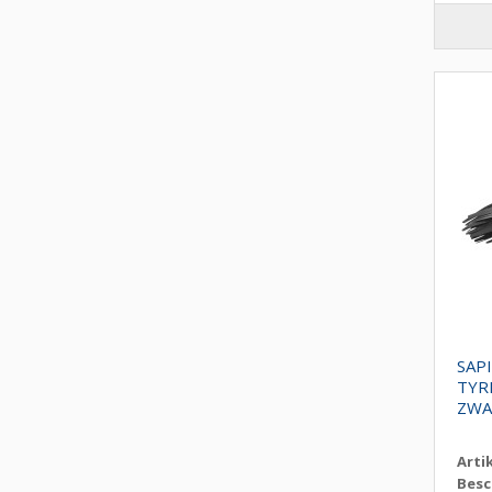
SAP
TYR
ZWA
Arti
Besc