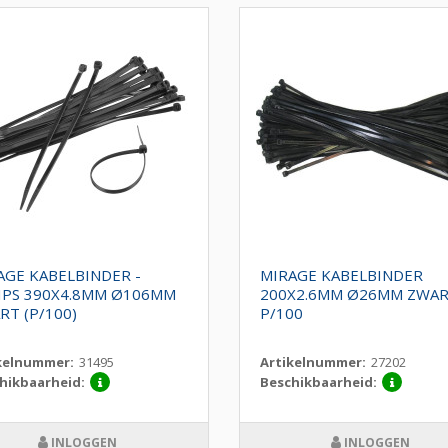
AGE KABELBINDER -
MIRAGE KABELBINDER
IPS 390X4.8MM Ø106MM
200X2.6MM Ø26MM ZWA
RT (P/100)
P/100
kelnummer:
31495
Artikelnummer:
27202
hikbaarheid:
Beschikbaarheid:
INLOGGEN
INLOGGEN