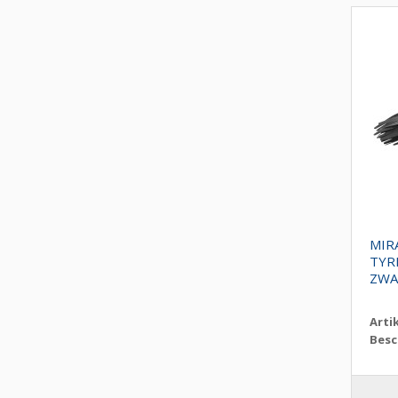
MIR
TYR
ZWA
Arti
Besc