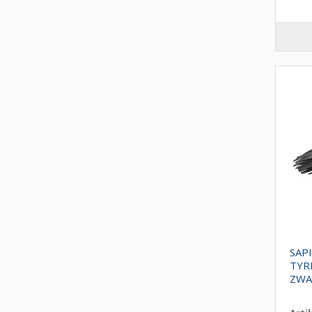
SAP
TYR
ZWA