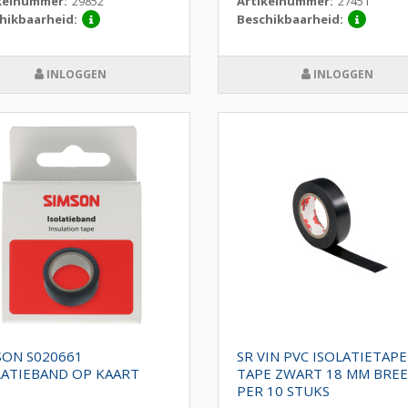
kelnummer:
29852
Artikelnummer:
27451
hikbaarheid:
Beschikbaarheid:
INLOGGEN
INLOGGEN
SON S020661
SR VIN PVC ISOLATIETAPE
LATIEBAND OP KAART
TAPE ZWART 18 MM BRE
PER 10 STUKS