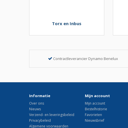
Torx en Inbus
Contractleverancier Dynamo Benelux
Informatie
Mijn account
Over ons
Mijn account
Nieuws
Bestelhistorie
Verzend- en leveringsbeleid
Favorieten
Privacybeleid
Nieuwsbrief
Algemene voorwaarden