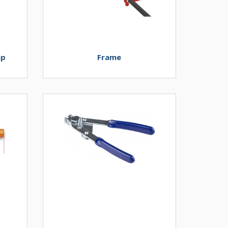
ap
Frame