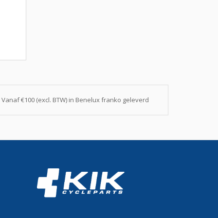
Vanaf €100 (excl. BTW) in Benelux franko geleverd