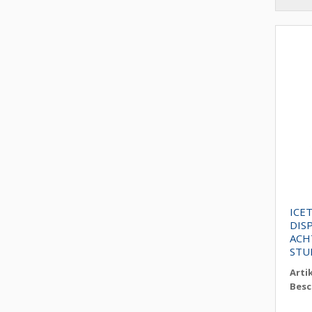
ICE
DIS
ACH
STU
Arti
Besc