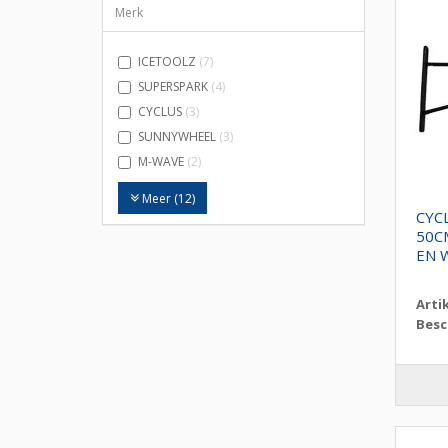
Merk
ICETOOLZ
(7)
SUPERSPARK
(4)
CYCLUS
(3)
SUNNYWHEEL
(3)
M-WAVE
(2)
Meer (12)
CYC
50C
EN 
Arti
Besc