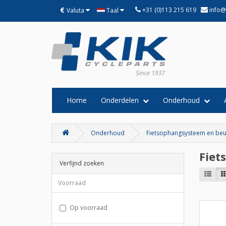
€
+31 (0)113 215 619
info@
Valuta
Taal
Home
Onderdelen
Onderhoud
Onderhoud
Fietsophangsysteem en beu
Fiet
Verfijnd zoeken
Voorraad
Op voorraad