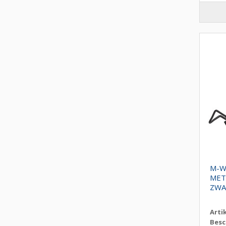
M-W
MET
ZWA
Arti
Besc