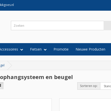
kikgoes.nl
Accessoires
Fietsen
Promotie
Nieuwe Producten
gel
sophangsysteem en beugel
Sorteren op: