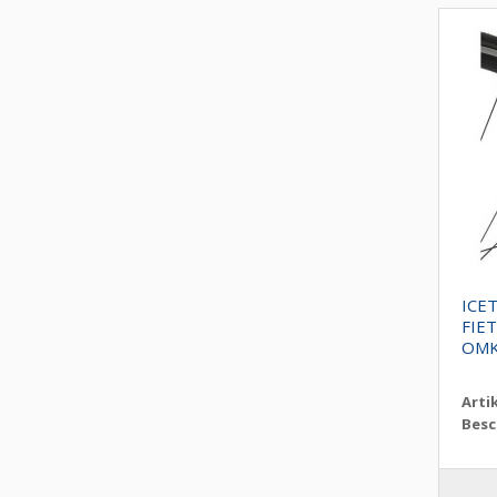
ICE
FIE
OMK
Arti
Besc