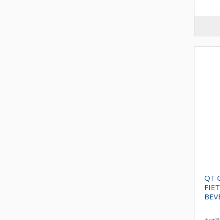
QT 
FIE
BEV