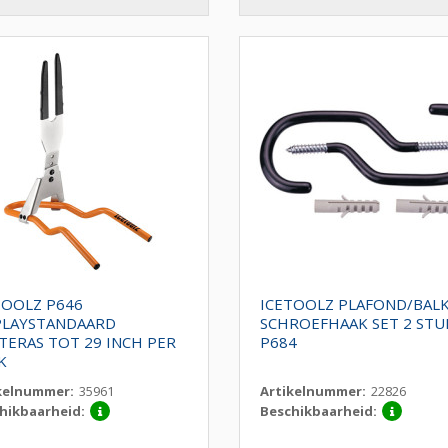
TOOLZ P646
ICETOOLZ PLAFOND/BAL
PLAYSTANDAARD
SCHROEFHAAK SET 2 STU
TERAS TOT 29 INCH PER
P684
K
kelnummer:
35961
Artikelnummer:
22826
hikbaarheid:
Beschikbaarheid: