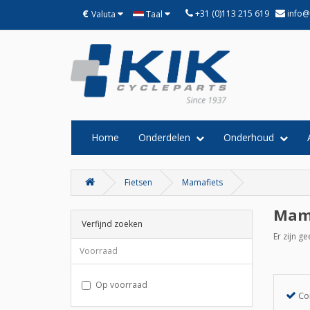
€
+31 (0)113 215 619
info@
Valuta
Taal
Home
Onderdelen
Onderhoud
Fietsen
Mamafiets
Mama
Verfijnd zoeken
Er zijn g
Voorraad
Op voorraad
Co