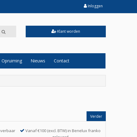
Inloggen
Klant worden
Opruiming
Nieuws
Contact
Verder
everbaar
Vanaf €100 (excl. BTW) in Benelux franko