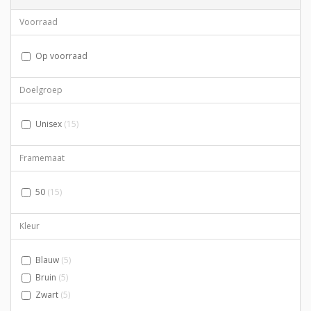
Voorraad
Op voorraad
Doelgroep
Unisex
(15)
Framemaat
50
(15)
Kleur
Blauw
(5)
Bruin
(5)
Zwart
(5)