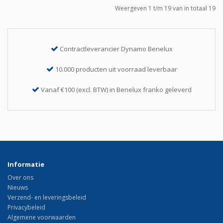
Weergeven 1 t/m 19 van in totaal 19
Contractleverancier Dynamo Benelux
10.000 producten uit voorraad leverbaar
Vanaf €100 (excl. BTW) in Benelux franko geleverd
Informatie
Over ons
Nieuws
Verzend- en leveringsbeleid
Privacybeleid
Algemene voorwaarden