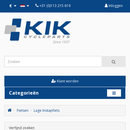
€
+31 (0)113 215 619
Inloggen
Klant worden
Categorieën
Fietsen
Lage Instapfiets
Verfijnd zoeken