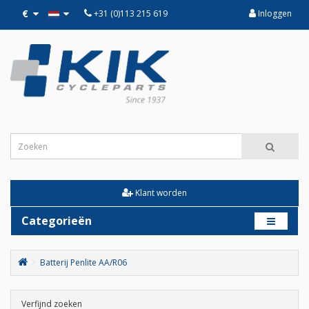
€
+31 (0)113 215 619
Inloggen
Klant worden
Categorieën
Batterij Penlite AA/R06
Verfijnd zoeken