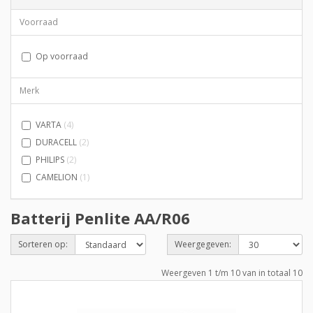
Voorraad
Op voorraad
Merk
VARTA
(4)
DURACELL
(2)
PHILIPS
(2)
CAMELION
(1)
Batterij Penlite AA/R06
Sorteren op:
Weergegeven:
Weergeven 1 t/m 10 van in totaal 10