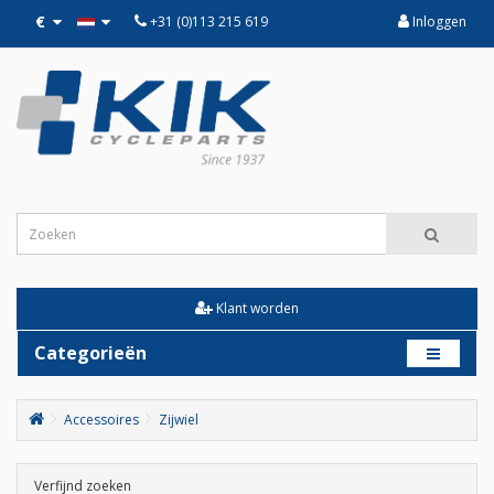
€
+31 (0)113 215 619
Inloggen
Klant worden
Categorieën
Accessoires
Zijwiel
Verfijnd zoeken