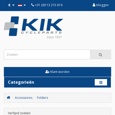
€
+31 (0)113 215 619
Inloggen
Klant worden
Categorieën
Accessoires
Folders
Verfijnd zoeken