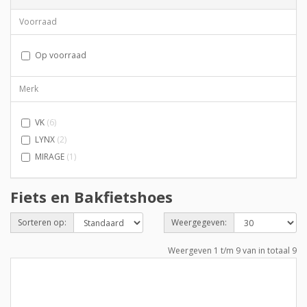
Voorraad
Op voorraad
Merk
VK
(6)
LYNX
(2)
MIRAGE
(1)
Fiets en Bakfietshoes
Sorteren op:
Weergegeven:
Weergeven 1 t/m 9 van in totaal 9