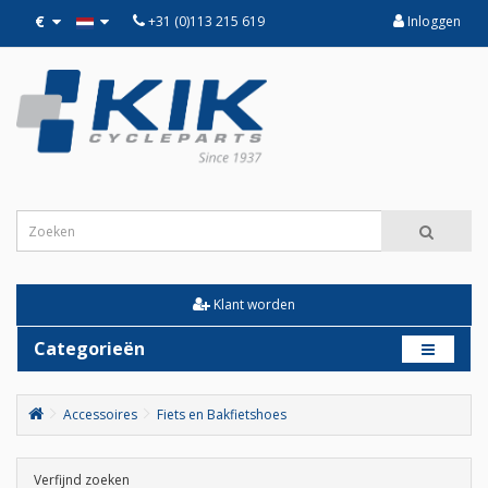
€
+31 (0)113 215 619
Inloggen
Klant worden
Categorieën
Accessoires
Fiets en Bakfietshoes
Verfijnd zoeken