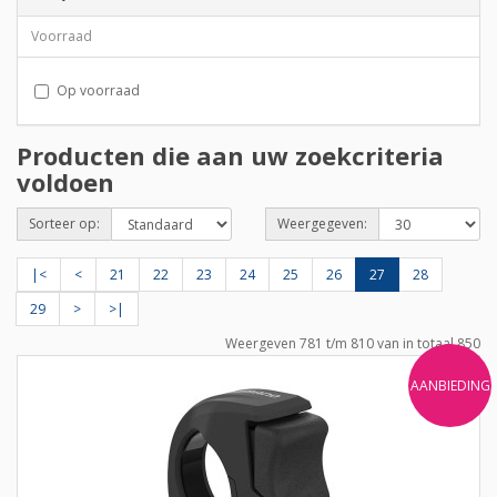
Voorraad
Op voorraad
Producten die aan uw zoekcriteria
voldoen
Sorteer op:
Weergegeven:
|<
<
21
22
23
24
25
26
27
28
29
>
>|
Weergeven 781 t/m 810 van in totaal 850
AANBIEDING