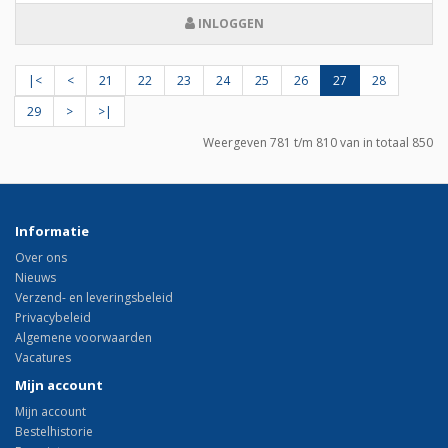
INLOGGEN
|<
<
21
22
23
24
25
26
27
28
29
>
>|
Weergeven 781 t/m 810 van in totaal 850
Informatie
Over ons
Nieuws
Verzend- en leveringsbeleid
Privacybeleid
Algemene voorwaarden
Vacatures
Mijn account
Mijn account
Bestelhistorie