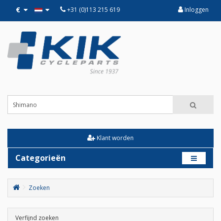
€
+31 (0)113 215 619
Inloggen
Klant worden
Categorieën
Zoeken
Verfijnd zoeken