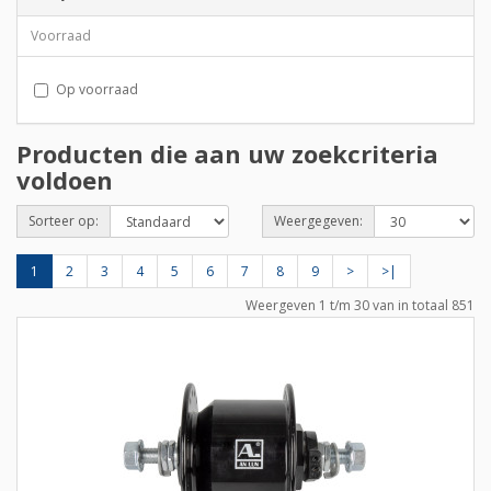
Voorraad
Op voorraad
Producten die aan uw zoekcriteria
voldoen
Sorteer op:
Weergegeven:
1
2
3
4
5
6
7
8
9
>
>|
Weergeven 1 t/m 30 van in totaal 851