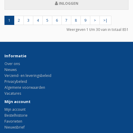
INLOGGEN
1
2
3
4
5
6
7
8
9
>
>|
Weergeven 1 t/m 30 van in totaal 851
Informatie
Over ons
Nieuws
Verzend- en leveringsbeleid
Privacybeleid
Algemene voorwaarden
Vacatures
Mijn account
Mijn account
Bestelhistorie
Favorieten
Nieuwsbrief