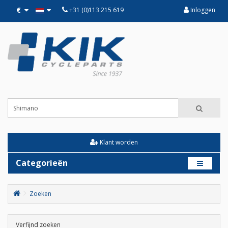
€
+31 (0)113 215 619
Inloggen
Klant worden
Categorieën
Zoeken
Verfijnd zoeken