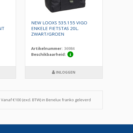
NEW LOOXS 535.155 VIGO
SIMSO
NT
ENKELE FIETSTAS 20L.
ENKELE
ZWART/GROEN
NACH
Artikelnummer:
36984
Artike
Beschikbaarheid:
Beschi
INLOGGEN
Vanaf €100 (excl. BTW) in Benelux franko geleverd