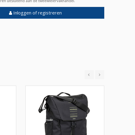
veren uitsluitend aan de tweewielervakhandel.
Inloggen of registreren