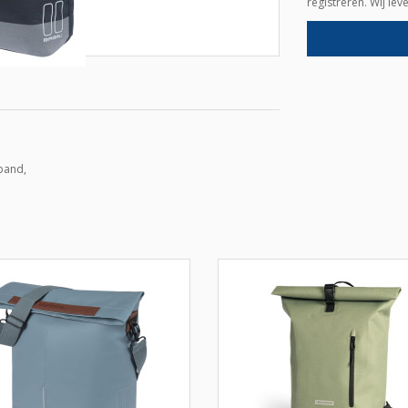
registreren. Wij le
band,