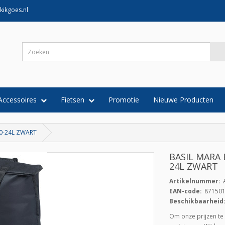
kikgoes.nl
Accessoires
Fietsen
Promotie
Nieuwe Producten
20-24L ZWART
BASIL MARA 
24L ZWART
Artikelnummer:
EAN-code:
87150
Beschikbaarheid
Om onze prijzen te 