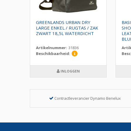
P
GREENLANDS URBAN DRY
BASI
20L
LARGE ENKEL / RUGTAS / ZAK
SHO
ZWART 18,5L WATERDICHT
LEA
BLU
Artikelnummer:
31836
Arti
Beschikbaarheid:
Besc
INLOGGEN
Contractleverancier Dynamo Benelux