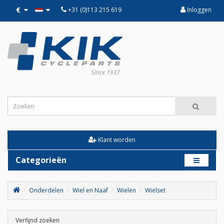
€
+31 (0)113 215 619
Inloggen
Klant worden
Categorieën
Onderdelen
Wiel en Naaf
Wielen
Wielset
Verfijnd zoeken