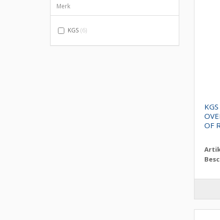
Merk
KGS
(6)
KGS
OVE
OF 
Arti
Besc