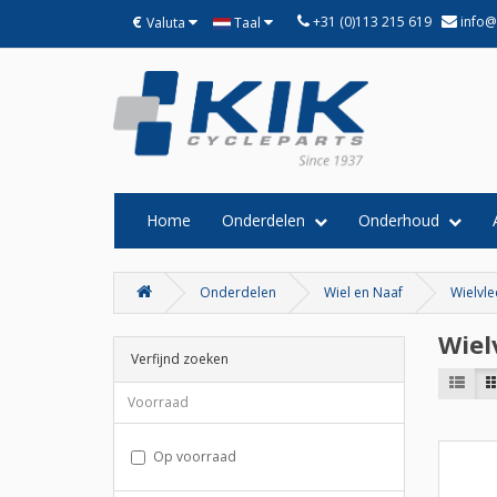
€
+31 (0)113 215 619
info@
Valuta
Taal
Home
Onderdelen
Onderhoud
Onderdelen
Wiel en Naaf
Wielvle
Wiel
Verfijnd zoeken
Voorraad
Op voorraad