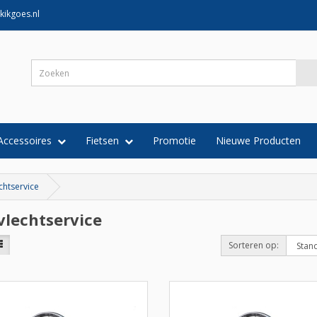
kikgoes.nl
Accessoires
Fietsen
Promotie
Nieuwe Producten
chtservice
vlechtservice
Sorteren op: