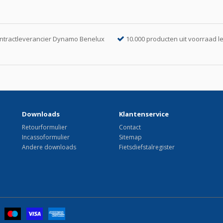
ntractleverancier Dynamo Benelux
10.000 producten uit voorraad l
Downloads
Klantenservice
Retourformulier
Contact
Incassoformulier
Sitemap
Andere downloads
Fietsdiefstalregister