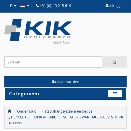
€
+31 (0)113 215 619
Inloggen
Klant worden
Categorieën
Onderhoud
Fietsophangsysteem en beugel
QT CYCLE TECH OPKLAPBARE FIETSDRAGER ZWART MUUR BEVESTIGING
0200889