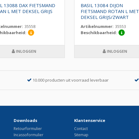
IL 13088 DAX FIETSMAND
BASIL 13084 DIJON
AN L MET DEKSEL GRIJS
FIETSMAND ROTAN L MET
DEKSEL GRIJS/ZWART
kelnummer:
35558
Artikelnummer:
35553
hikbaarheid:
Beschikbaarheid:
INLOGGEN
INLOGGEN
10.000 producten uit voorraad leverbaar
Downloads
Klantenservice
Retourformulier
Contact
Incassoformulier
Sitemap