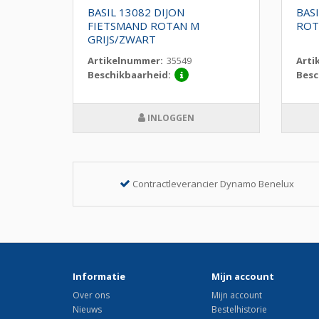
SMAND
BASIL 13082 DIJON
BAS
RIJS
FIETSMAND ROTAN M
ROT
GRIJS/ZWART
Artikelnummer:
35549
Arti
Beschikbaarheid:
Besc
INLOGGEN
Contractleverancier Dynamo Benelux
Informatie
Mijn account
Over ons
Mijn account
Nieuws
Bestelhistorie