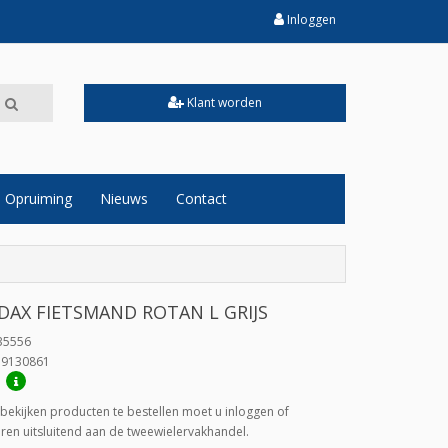
Inloggen
Klant worden
Opruiming
Nieuws
Contact
 DAX FIETSMAND ROTAN L GRIJS
35556
19130861
:
bekijken producten te bestellen moet u inloggen of
veren uitsluitend aan de tweewielervakhandel.