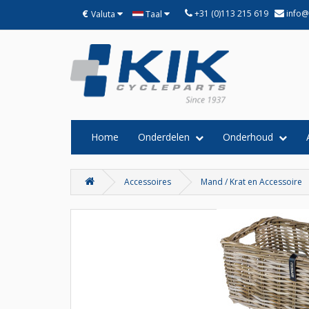
€
+31 (0)113 215 619
info@
Valuta
Taal
Home
Onderdelen
Onderhoud
Accessoires
Mand / Krat en Accessoire