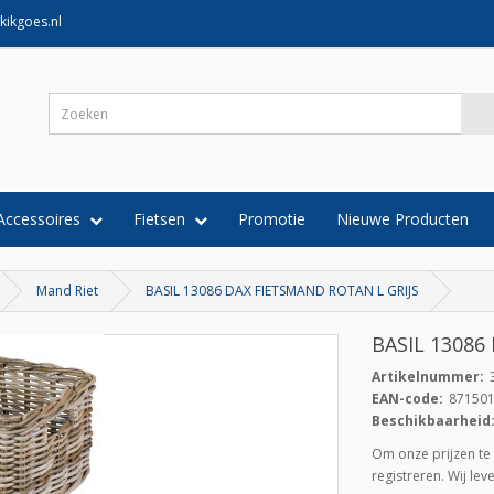
kikgoes.nl
Accessoires
Fietsen
Promotie
Nieuwe Producten
Mand Riet
BASIL 13086 DAX FIETSMAND ROTAN L GRIJS
BASIL 13086
Artikelnummer:
EAN-code:
87150
Beschikbaarheid
Om onze prijzen te 
registreren. Wij le