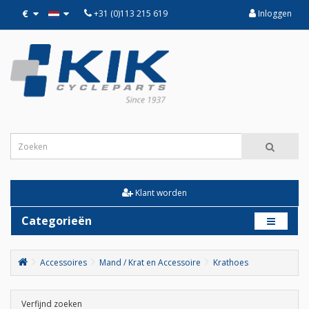
€
+31 (0)113 215 619
Inloggen
Klant worden
Categorieën
Accessoires
Mand / Krat en Accessoire
Krathoes
Verfijnd zoeken