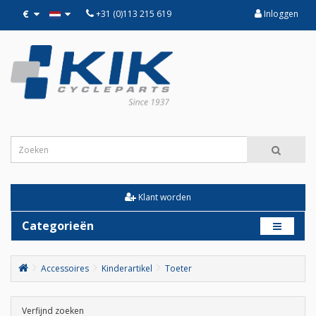
€
+31 (0)113 215 619
Inloggen
Klant worden
Categorieën
Accessoires
Kinderartikel
Toeter
Verfijnd zoeken