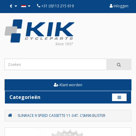
€
+31 (0)113 215 619
Inloggen
Klant worden
Categorieën
SUNRACE 9 SPEED CASSETTE 11-34T. CSM96 BLISTER