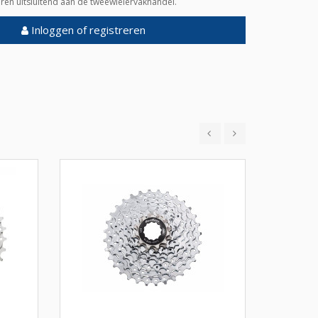
veren uitsluitend aan de tweewielervakhandel.
Inloggen of registreren