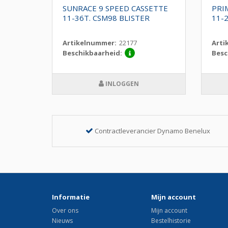
0
SUNRACE 9 SPEED CASSETTE
PRI
34 IN
11-36T. CSM98 BLISTER
11-2
Artikelnummer:
22177
Arti
Beschikbaarheid:
Besc
INLOGGEN
Contractleverancier Dynamo Benelux
Informatie
Mijn account
Over ons
Mijn account
Nieuws
Bestelhistorie