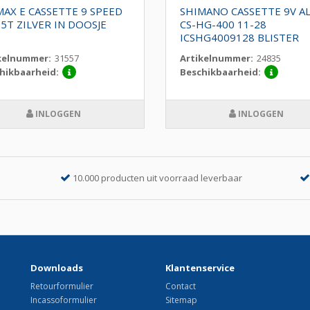
MAX E CASSETTE 9 SPEED
SHIMANO CASSETTE 9V AL
5T ZILVER IN DOOSJE
CS-HG-400 11-28
ICSHG4009128 BLISTER
kelnummer:
31557
Artikelnummer:
24835
hikbaarheid:
Beschikbaarheid:
INLOGGEN
INLOGGEN
10.000 producten uit voorraad leverbaar
Downloads
Klantenservice
Retourformulier
Contact
Incassoformulier
Sitemap