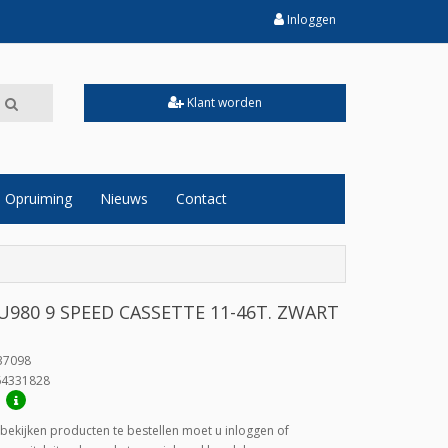
Inloggen
Klant worden
Opruiming
Nieuws
Contact
980 9 SPEED CASSETTE 11-46T. ZWART
37098
64331828
:
bekijken producten te bestellen moet u inloggen of