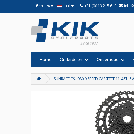
€
+31 (0)113 215 619
info@
Valuta
Taal
Home
Onderdelen
Onderhoud
SUNRACE CSU980 9 SPEED CASSETTE 11-46T. Z