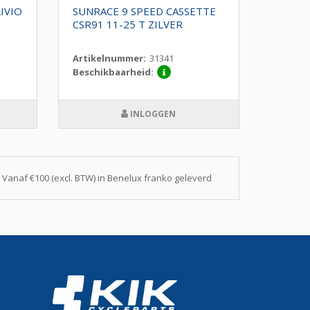
IVIO
SUNRACE 9 SPEED CASSETTE
SHIMA
CSR91 11-25 T ZILVER
ALIVIO
Artikelnummer:
31341
Artike
Beschikbaarheid:
Beschi
INLOGGEN
Vanaf €100 (excl. BTW) in Benelux franko geleverd