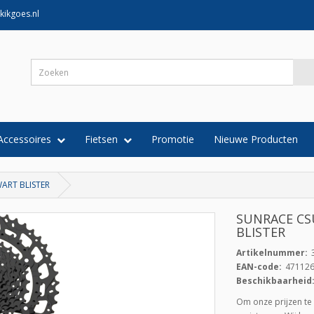
kikgoes.nl
Accessoires
Fietsen
Promotie
Nieuwe Producten
WART BLISTER
SUNRACE CSU
BLISTER
Artikelnummer:
EAN-code:
47112
Beschikbaarheid
Om onze prijzen te 