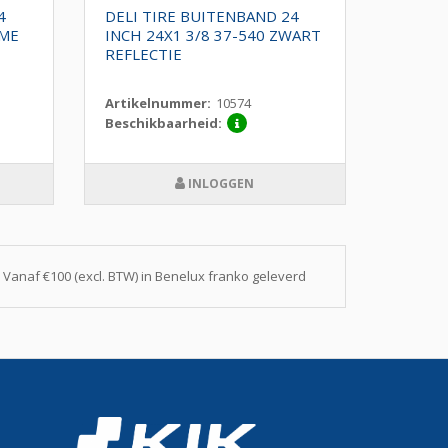
4
DELI TIRE BUITENBAND 24
DELI T
EME
INCH 24X1 3/8 37-540 ZWART
INCH 2
REFLECTIE
REFLE
Artikelnummer:
10574
Artike
Beschikbaarheid:
Beschi
INLOGGEN
Vanaf €100 (excl. BTW) in Benelux franko geleverd