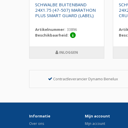
ND
SCHWALBE BUITENBAND
SCH
24X1.75 (47-507) MARATHON
24X2
X
PLUS SMART GUARD (LABEL)
CRU
Artikelnummer:
33896
Arti
Beschikbaarheid:
Besc
INLOGGEN
Contractleverancier Dynamo Benelux
Informatie
Mijn account
Over ons
Mijn account