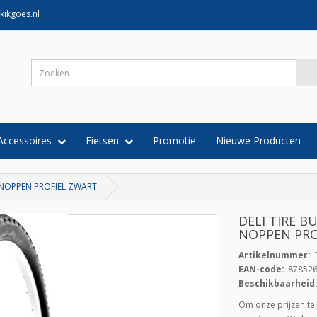
kikgoes.nl
Accessoires
Fietsen
Promotie
Nieuwe Producten
7 NOPPEN PROFIEL ZWART
DELI TIRE B
NOPPEN PRO
Artikelnummer:
EAN-code:
87852
Beschikbaarheid
Om onze prijzen te 