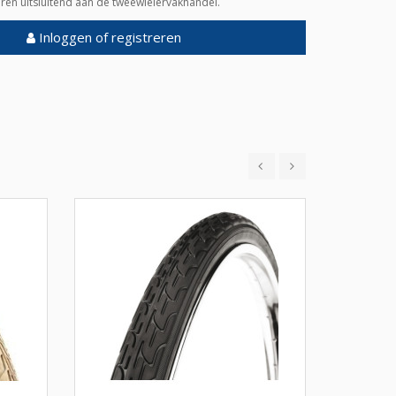
veren uitsluitend aan de tweewielervakhandel.
Inloggen of registreren