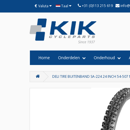
€
+31 (0)113 215 619
info@
Valuta
Taal
Home
Onderdelen
Onderhoud
DELI TIRE BUITENBAND SA-224 24 INCH 54-50