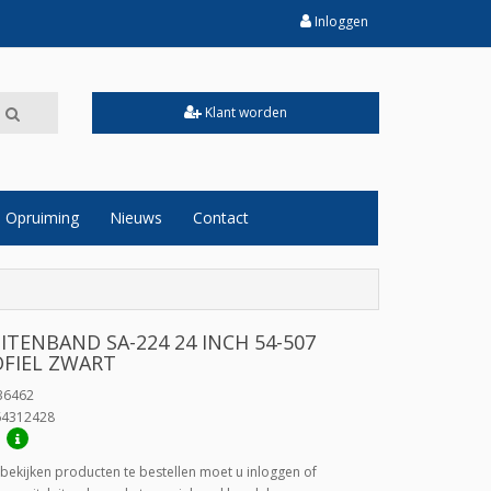
Inloggen
Klant worden
Opruiming
Nieuws
Contact
UITENBAND SA-224 24 INCH 54-507
FIEL ZWART
36462
64312428
:
bekijken producten te bestellen moet u inloggen of