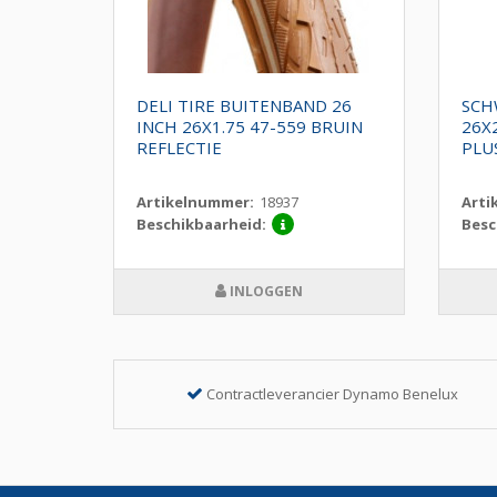
ND
DELI TIRE BUITENBAND 26
SCH
.35
INCH 26X1.75 47-559 BRUIN
26X
X
REFLECTIE
PLU
Artikelnummer:
18937
Arti
Beschikbaarheid:
Besc
INLOGGEN
Contractleverancier Dynamo Benelux