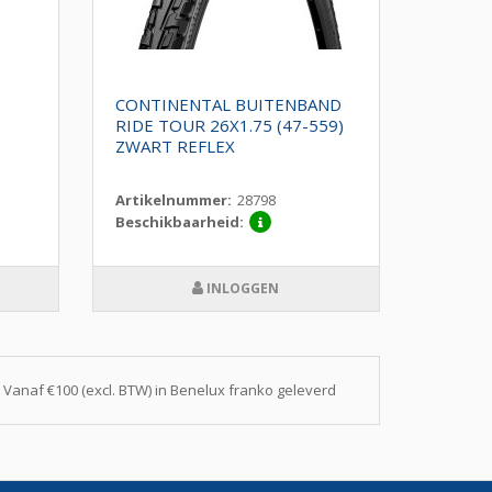
CONTINENTAL BUITENBAND
SCHWA
RIDE TOUR 26X1.75 (47-559)
PLUS 2
ZWART REFLEX
REFLE
Artikelnummer:
28798
Artike
Beschikbaarheid:
Beschi
INLOGGEN
Vanaf €100 (excl. BTW) in Benelux franko geleverd