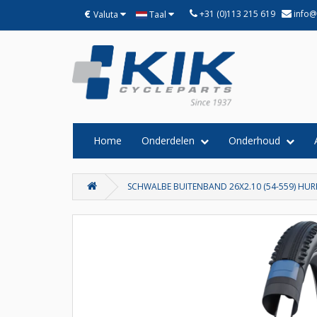
€
+31 (0)113 215 619
info@
Valuta
Taal
Home
Onderdelen
Onderhoud
SCHWALBE BUITENBAND 26X2.10 (54-559) HUR