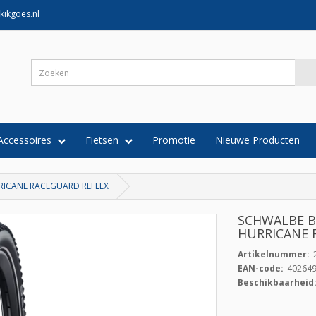
kikgoes.nl
Accessoires
Fietsen
Promotie
Nieuwe Producten
RICANE RACEGUARD REFLEX
SCHWALBE BU
HURRICANE 
Artikelnummer:
EAN-code:
40264
Beschikbaarheid