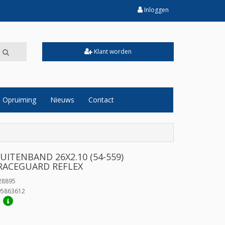
Inloggen
Klant worden
Opruiming
Nieuws
Contact
ITENBAND 26X2.10 (54-559)
RACEGUARD REFLEX
28895
95863612
: