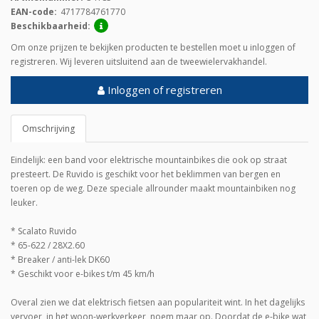
EAN-code:
4717784761770
Beschikbaarheid:
Om onze prijzen te bekijken producten te bestellen moet u inloggen of
registreren. Wij leveren uitsluitend aan de tweewielervakhandel.
Inloggen of registreren
Omschrijving
Eindelijk: een band voor elektrische mountainbikes die ook op straat
presteert. De Ruvido is geschikt voor het beklimmen van bergen en
toeren op de weg. Deze speciale allrounder maakt mountainbiken nog
leuker.
* Scalato Ruvido
* 65-622 / 28X2.60
* Breaker / anti-lek DK60
* Geschikt voor e-bikes t/m 45 km/h
Overal zien we dat elektrisch fietsen aan populariteit wint. In het dagelijks
vervoer, in het woon-werkverkeer, noem maar op. Doordat de e-bike wat