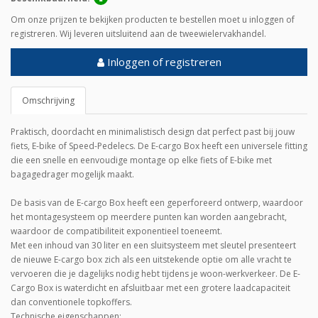
Om onze prijzen te bekijken producten te bestellen moet u inloggen of
registreren. Wij leveren uitsluitend aan de tweewielervakhandel.
Inloggen of registreren
Omschrijving
Praktisch, doordacht en minimalistisch design dat perfect past bij jouw
fiets, E-bike of Speed-Pedelecs. De E-cargo Box heeft een universele fitting
die een snelle en eenvoudige montage op elke fiets of E-bike met
bagagedrager mogelijk maakt.
De basis van de E-cargo Box heeft een geperforeerd ontwerp, waardoor
het montagesysteem op meerdere punten kan worden aangebracht,
waardoor de compatibiliteit exponentieel toeneemt.
Met een inhoud van 30 liter en een sluitsysteem met sleutel presenteert
de nieuwe E-cargo box zich als een uitstekende optie om alle vracht te
vervoeren die je dagelijks nodig hebt tijdens je woon-werkverkeer. De E-
Cargo Box is waterdicht en afsluitbaar met een grotere laadcapaciteit
dan conventionele topkoffers.
Technische eigenschappen: